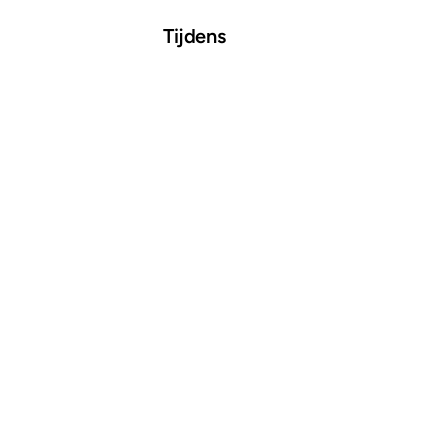
Tijdens