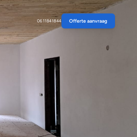
Offerte aanvraag
06 11841844