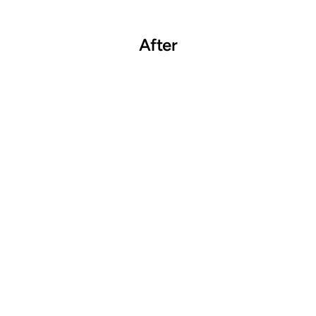
After