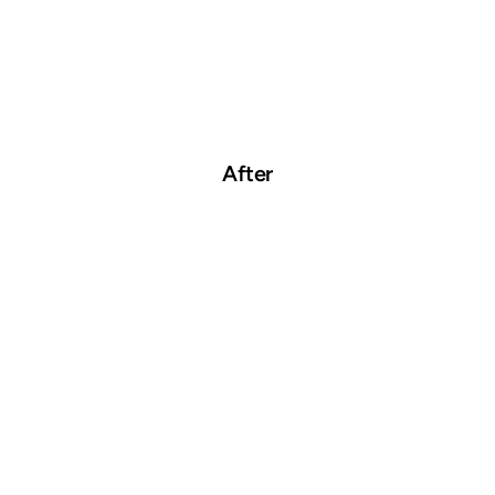
After